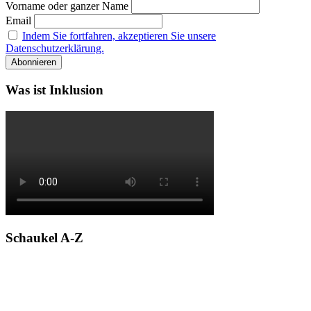
Vorname oder ganzer Name
Email
Indem Sie fortfahren, akzeptieren Sie unsere
Datenschutzerklärung.
Was ist Inklusion
Schaukel A-Z
A
B
C
D
E
F
G
H
I
J
K
L