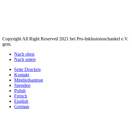
M
N
O
P
Q
R
S
T
U
V
W
X
Y
Z
Copyright All Right Reserved 2021 bei Pro-Inklusionsschaukel e.V.
gem.
Nach oben
Nach unten
Seite Drucken
Kontakt
Mitgliedsantrag
Spenden
Polish
French
English
German