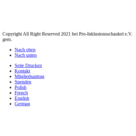
M
N
O
P
Q
R
S
T
U
V
W
X
Y
Z
Copyright All Right Reserved 2021 bei Pro-Inklusionsschaukel e.V.
gem.
Nach oben
Nach unten
Seite Drucken
Kontakt
Mitgliedsantrag
Spenden
Polish
French
English
German