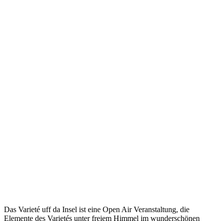
Varieté uff
da Insel
Das Varieté uff da Insel ist eine Open Air Veranstaltung, die
Elemente des Varietés unter freiem Himmel im wunderschönen