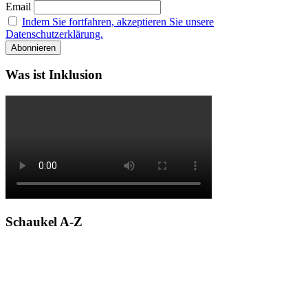
Email
Indem Sie fortfahren, akzeptieren Sie unsere
Datenschutzerklärung.
Was ist Inklusion
Schaukel A-Z
A
B
C
D
E
F
G
H
I
J
K
L