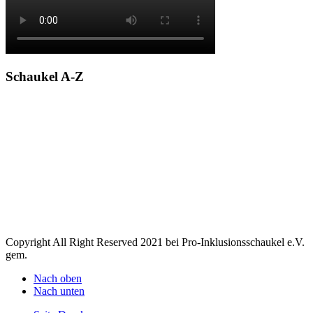
Schaukel A-Z
A
B
C
D
E
F
G
H
I
J
K
L
M
N
O
P
Q
R
S
T
U
V
W
X
Y
Z
Copyright All Right Reserved 2021 bei Pro-Inklusionsschaukel e.V.
gem.
Nach oben
Nach unten